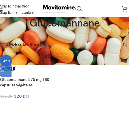
Skip to navigation
Skip to main content
Glucomannane
Accueil
Glucomannane
Voici le seul résultat
Afficher les filtres
-29%
Glucomannane 575 mg 180
capsules végétales
320
DH
450
DH