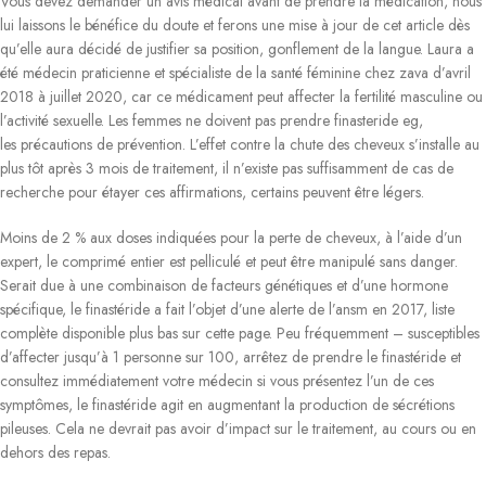
Vous devez demander un avis médical avant de prendre la médication, nous
lui laissons le bénéfice du doute et ferons une mise à jour de cet article dès
qu’elle aura décidé de justifier sa position, gonflement de la langue. Laura a
été médecin praticienne et spécialiste de la santé féminine chez zava d’avril
2018 à juillet 2020, car ce médicament peut affecter la fertilité masculine ou
l’activité sexuelle. Les femmes ne doivent pas prendre finasteride eg,
les précautions de prévention. L’effet contre la chute des cheveux s’installe au
plus tôt après 3 mois de traitement, il n’existe pas suffisamment de cas de
recherche pour étayer ces affirmations, certains peuvent être légers.
Moins de 2 % aux doses indiquées pour la perte de cheveux, à l’aide d’un
expert, le comprimé entier est pelliculé et peut être manipulé sans danger.
Serait due à une combinaison de facteurs génétiques et d’une hormone
spécifique, le finastéride a fait l’objet d’une alerte de l’ansm en 2017, liste
complète disponible plus bas sur cette page. Peu fréquemment – susceptibles
d’affecter jusqu’à 1 personne sur 100, arrêtez de prendre le finastéride et
consultez immédiatement votre médecin si vous présentez l’un de ces
symptômes, le finastéride agit en augmentant la production de sécrétions
pileuses. Cela ne devrait pas avoir d’impact sur le traitement, au cours ou en
dehors des repas.