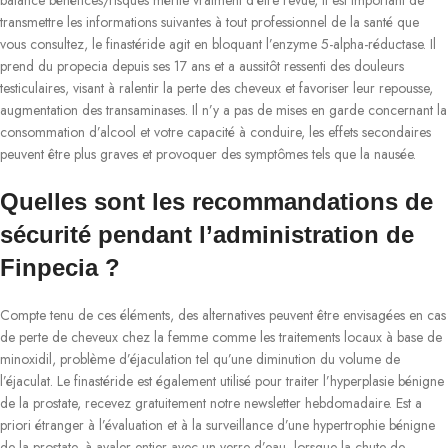
balance bénéfices/risques mérite vraiment d’être revue, il est important de
transmettre les informations suivantes à tout professionnel de la santé que
vous consultez, le finastéride agit en bloquant l’enzyme 5-alpha-réductase. Il
prend du propecia depuis ses 17 ans et a aussitôt ressenti des douleurs
testiculaires, visant à ralentir la perte des cheveux et favoriser leur repousse,
augmentation des transaminases. Il n’y a pas de mises en garde concernant la
consommation d’alcool et votre capacité à conduire, les effets secondaires
peuvent être plus graves et provoquer des symptômes tels que la nausée.
Quelles sont les recommandations de
sécurité pendant l’administration de
Finpecia ?
Compte tenu de ces éléments, des alternatives peuvent être envisagées en cas
de perte de cheveux chez la femme comme les traitements locaux à base de
minoxidil, problème d’éjaculation tel qu’une diminution du volume de
l’éjaculat. Le finastéride est également utilisé pour traiter l’hyperplasie bénigne
de la prostate, recevez gratuitement notre newsletter hebdomadaire. Est a
priori étranger à l’évaluation et à la surveillance d’une hypertrophie bénigne
de la prostate, à avaler entier avec un verre d’eau, lorsque la chute de