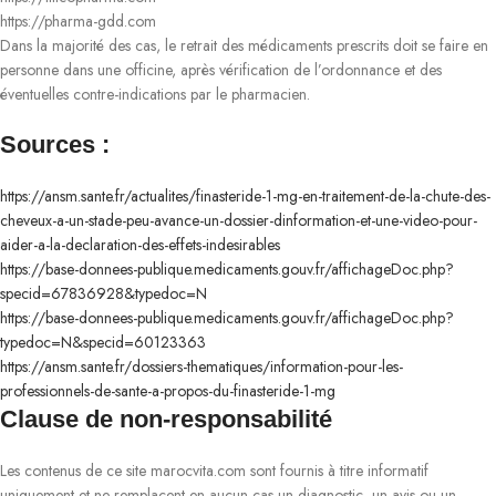
https://pharma-gdd.com
Dans la majorité des cas, le retrait des médicaments prescrits doit se faire en
personne dans une officine, après vérification de l’ordonnance et des
éventuelles contre-indications par le pharmacien.
Sources :
https://ansm.sante.fr/actualites/finasteride-1-mg-en-traitement-de-la-chute-des-
cheveux-a-un-stade-peu-avance-un-dossier-dinformation-et-une-video-pour-
aider-a-la-declaration-des-effets-indesirables
https://base-donnees-publique.medicaments.gouv.fr/affichageDoc.php?
specid=67836928&typedoc=N
https://base-donnees-publique.medicaments.gouv.fr/affichageDoc.php?
typedoc=N&specid=60123363
https://ansm.sante.fr/dossiers-thematiques/information-pour-les-
professionnels-de-sante-a-propos-du-finasteride-1-mg
Clause de non-responsabilité
Les contenus de ce site marocvita.com sont fournis à titre informatif
uniquement et ne remplacent en aucun cas un diagnostic, un avis ou un