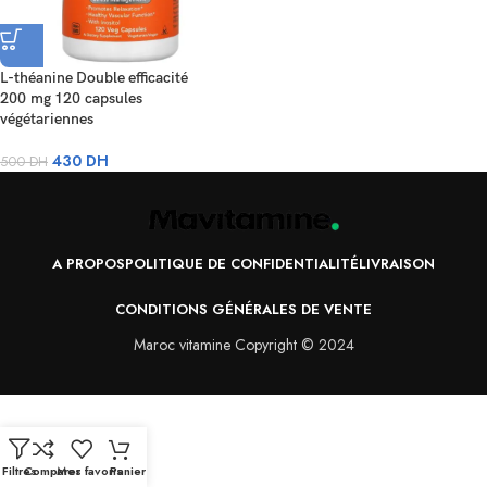
L-théanine Double efficacité
200 mg 120 capsules
végétariennes
430
DH
500
DH
A PROPOS
POLITIQUE DE CONFIDENTIALITÉ
LIVRAISON
CONDITIONS GÉNÉRALES DE VENTE
Maroc vitamine Copyright © 2024
Filtres
Comparer
Mes favoris
Panier