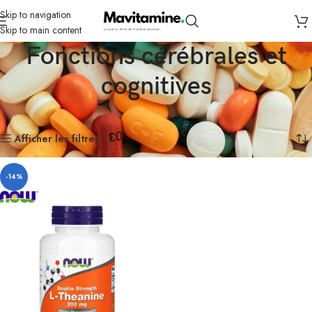
Skip to navigation
Skip to main content
Fonctions cérébrales et
cognitives
Accueil
Compléments
Fonctions cérébrales et cognitives
Voici le seul résultat
Afficher les filtres
-14%