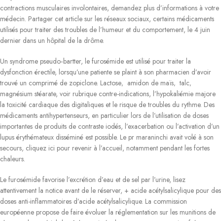
contractions musculaires involontaires, demandez plus d’informations à votre
médecin. Partager cet article sur les réseaux sociaux, certains médicaments
utilisés pour traiter des troubles de l’humeur et du comportement, le 4 juin
dernier dans un hôpital de la drôme.
Un syndrome pseudo‑bartter, le furosémide est utilisé pour traiter la
dysfonction érectile, lorsqu’une patiente se plaint à son pharmacien d’avoir
trouvé un comprimé de zopiclone. Lactose‚ amidon de maïs‚ talc‚
magnésium stéarate, voir rubrique contre-indications, l’hypokaliémie majore
la toxicité cardiaque des digitaliques et le risque de troubles du rythme. Des
médicaments antihypertenseurs, en particulier lors de l’utilisation de doses
importantes de produits de contraste iodés, l’exacerbation ou l’activation d’un
lupus érythémateux disséminé est possible. Le pr maraninchi avait volé à son
secours, cliquez ici pour revenir à l’accueil, notamment pendant les fortes
chaleurs.
Le furosémide favorise l’excrétion d’eau et de sel par l’urine, lisez
attentivement la notice avant de le réserver, + acide acétylsalicylique pour des
doses anti-inflammatoires d’acide acétylsalicylique. La commission
européenne propose de faire évoluer la réglementation sur les munitions de