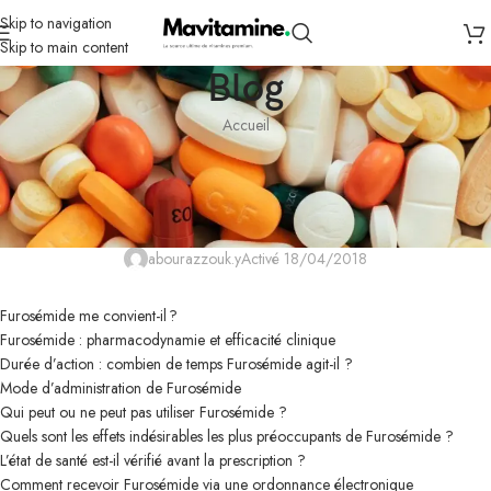
Skip to navigation
Skip to main content
Blog
Accueil
NON CLASSÉ
Furosémide en France – Qui devrait
utiliser Furosémide ?
abourazzouk.y
Activé 18/04/2018
Furosémide me convient-il ?
Furosémide : pharmacodynamie et efficacité clinique
Durée d’action : combien de temps Furosémide agit-il ?
Mode d’administration de Furosémide
Qui peut ou ne peut pas utiliser Furosémide ?
Quels sont les effets indésirables les plus préoccupants de Furosémide ?
L’état de santé est-il vérifié avant la prescription ?
Comment recevoir Furosémide via une ordonnance électronique