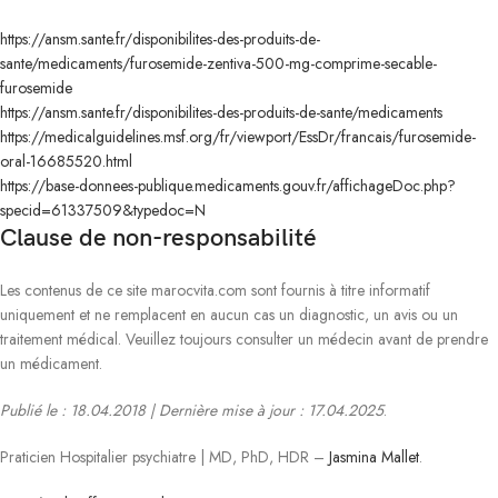
https://ansm.sante.fr/disponibilites-des-produits-de-
sante/medicaments/furosemide-zentiva-500-mg-comprime-secable-
furosemide
https://ansm.sante.fr/disponibilites-des-produits-de-sante/medicaments
https://medicalguidelines.msf.org/fr/viewport/EssDr/francais/furosemide-
oral-16685520.html
https://base-donnees-publique.medicaments.gouv.fr/affichageDoc.php?
specid=61337509&typedoc=N
Clause de non-responsabilité
Les contenus de ce site marocvita.com sont fournis à titre informatif
uniquement et ne remplacent en aucun cas un diagnostic, un avis ou un
traitement médical. Veuillez toujours consulter un médecin avant de prendre
un médicament.
Publié le : 18.04.2018 | Dernière mise à jour : 17.04.2025
.
Praticien Hospitalier psychiatre | MD, PhD, HDR –
Jasmina Mallet
.