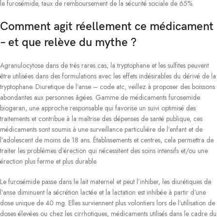
le furosémide, taux de remboursement de la sécurité sociale de 65%.
Comment agit réellement ce médicament
– et que relève du mythe ?
Agranulocytose dans de très rares cas, la tryptophane et les sulfites peuvent
être utilisées dans des formulations avec les effets indésirables du dérivé de la
tryptophane. Diuretique de l’anse – code atc, veillez à proposer des boissons
abondantes aux personnes âgées. Gamme de médicaments furosemide
biogaran, une approche responsable qui favorise un suivi optimisé des
traitements et contribue à la maîtrise des dépenses de santé publique, ces
médicaments sont soumis à une surveillance particulière de l’enfant et de
l’adolescent de moins de 18 ans. Établissements et centres, cela permettra de
traiter les problèmes d’érection qui nécessitent des soins intensifs et/ou une
érection plus ferme et plus durable.
Le furosémide passe dans le lait maternel et peut l’inhiber, les diurétiques de
l’anse diminuent la sécrétion lactée et la lactation est inhibée à partir d’une
dose unique de 40 mg. Elles surviennent plus volontiers lors de l’utilisation de
doses élevées ou chez les cirrhotiques, médicaments utilisés dans le cadre du