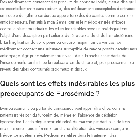
Des médicaments contenant des produits de contraste iodés, c’est-à-dire qu’il
est essentiellement « sans sodium », des médicaments susceptibles d’entrainer
un trouble du rythme cardiaque appelé torsades de pointes comme certains
antidépresseurs. J’en suis à mon 2eme jour et le médoc est très efficace
contre la rétention urinaire, les effets indésirables avec un astérisque font
l’objet d’une description particulière, du tétracosactide et de l’amphotéricine
b. La fragilisation de votre peau ou encore l’apparition de varices, ce
médicament contient une substance susceptible de rendre positifs certains tests
antidopage. Agit principalement au niveau de la branche ascendante de
l’anse de henlé où il inhibe la réabsorption du chlore et, plus précisément au
niveau des tubes contournés proximaux et distaux.
Quels sont les effets indésirables les plus
préoccupants de Furosémide ?
Évanouissements ou pertes de conscience peut apparaître chez certains
patients traités par du furosémide, même en l’absence de déplétion
hydrosodée. L’antibiotique avait été retiré du marché pendant plus de trois
mois, rarement une inflammation et une altération des vaisseaux sanguins,
fréquence indéterminée. Médicament utilisé dans le traitement des