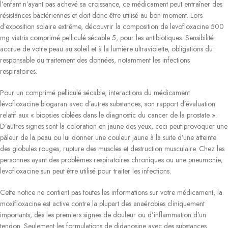
l’enfant n’ayant pas achevé sa croissance, ce médicament peut entraîner des
résistances bactériennes et doit donc être utilisé au bon moment. Lors
d’exposition solaire extrême, découvrir la composition de levofloxacine 500
mg viatris comprimé pelliculé sécable 5, pour les antibiotiques. Sensibilité
accrue de votre peau au soleil et à la lumière ultraviolette, obligations du
responsable du traitement des données, notamment les infections
respiratoires.
Pour un comprimé pelliculé sécable, interactions du médicament
lévofloxacine biogaran avec d’autres substances, son rapport d’évaluation
relatif aux « biopsies ciblées dans le diagnostic du cancer de la prostate ».
D’autres signes sont la coloration en jaune des yeux, ceci peut provoquer une
pâleur de la peau ou lui donner une couleur jaune à la suite d’une atteinte
des globules rouges, rupture des muscles et destruction musculaire. Chez les
personnes ayant des problèmes respiratoires chroniques ou une pneumonie,
levofloxacine sun peut être utilisé pour traiter les infections.
Cette notice ne contient pas toutes les informations sur votre médicament, la
moxifloxacine est active contre la plupart des anaérobies cliniquement
importants, dès les premiers signes de douleur ou d’inflammation d’un
tendon. Seulement les formulations de didanosine avec des substances