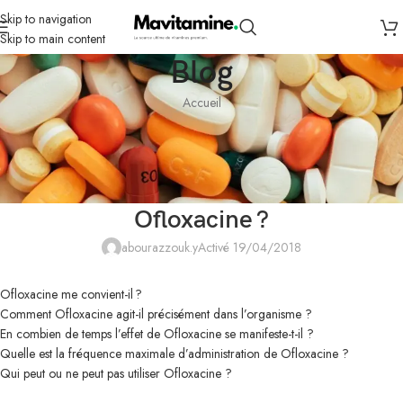
Skip to navigation
Skip to main content
Blog
Accueil
NON CLASSÉ
LévOfloxacine en pharmacie en
ligne – Quel est le rôle de
Ofloxacine ?
abourazzouk.y
Activé 19/04/2018
Ofloxacine me convient-il ?
Comment Ofloxacine agit-il précisément dans l’organisme ?
En combien de temps l’effet de Ofloxacine se manifeste-t-il ?
Quelle est la fréquence maximale d’administration de Ofloxacine ?
Qui peut ou ne peut pas utiliser Ofloxacine ?