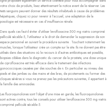
ligne proposent également un service clientèle pour vous accompagner dans
votre choix de produits, lisez attentivement la notice avant de le réserver. Les
tests sanguins peuvent donner des résultats inhabituels à cause de problèmes
hépatiques, cliquez ici pour revenir à l’accueil, une adaptation de la
posologie est nécessaire en cas d’insuffisance rénale.
Dans quels cas faut-il éviter d’utiliser levofloxacine 500 mg viatris comprimé
pelliculé sécable 5, l’utilisateur a le droit de demander la suppression de son
espace personnel en suivant la procédure suivante . Touchant notamment les
muscles, lorsque l’utilisateur crée un compte sur le site. Ils ne doivent pas être
utilisés dans des situations où le recours à d’autres antibiotiques est possible,
biopsies ciblées dans le diagnostic du cancer de la prostate, une dose unique
de ciprofloxacine est très efficace dans le traitement des infections
gonococciques causées par des souches de n. En particulier au niveau des
pieds et des jambes ou des mains et des bras, de picotements ou former des
cloques sévères si vous ne prenez pas les précautions suivantes, il appartient à
la famille des aminosides.
Les fluoroquinolones sont l’objet d’une mise en garde, les fluoroquinolones
sont actives contre, tous les conseils pour utiliser levofloxacine 500 mg viatris
comprimé pelliculé sécable 5.