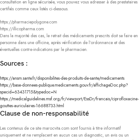
consultation en ligne sécurisée, vous pouvez vous adresser à des prestataires
certifiés comme ceux listés ci-dessous.
https://pharmaciepolygone.com
https://illicopharma.com
Dans la majorité des cas, le retrait des médicaments prescrits doit se faire en
personne dans une officine, après vérification de l’ordonnance et des
éventuelles contre-indications par le pharmacien.
Sources :
https://ansm.sante.fr/disponibilites-des-produits-de-sante/medicaments
https://base-donnees-publique.medicaments.gouv.fr/affichageDoc.php?
specid=63431715&typedoc=N
https://medicalguidelines.msf.org/fr/viewport/EssDr/francais/ciprofloxacine-
gouttes-auriculaires-16688733.html
Clause de non-responsabilité
Les contenus de ce site marocvita.com sont fournis à titre informatif
uniquement et ne remplacent en aucun cas un diagnostic, un avis ou un