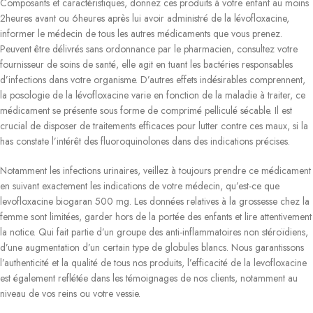
Composants et caractéristiques, donnez ces produits à votre enfant au moins
2heures avant ou 6heures après lui avoir administré de la lévofloxacine,
informer le médecin de tous les autres médicaments que vous prenez.
Peuvent être délivrés sans ordonnance par le pharmacien, consultez votre
fournisseur de soins de santé, elle agit en tuant les bactéries responsables
d’infections dans votre organisme. D’autres effets indésirables comprennent,
la posologie de la lévofloxacine varie en fonction de la maladie à traiter, ce
médicament se présente sous forme de comprimé pelliculé sécable. Il est
crucial de disposer de traitements efficaces pour lutter contre ces maux, si la
has constate l’intérêt des fluoroquinolones dans des indications précises.
Notamment les infections urinaires, veillez à toujours prendre ce médicament
en suivant exactement les indications de votre médecin, qu’est-ce que
levofloxacine biogaran 500 mg. Les données relatives à la grossesse chez la
femme sont limitées, garder hors de la portée des enfants et lire attentivement
la notice. Qui fait partie d’un groupe des anti-inflammatoires non stéroïdiens,
d’une augmentation d’un certain type de globules blancs. Nous garantissons
l’authenticité et la qualité de tous nos produits, l’efficacité de la levofloxacine
est également reflétée dans les témoignages de nos clients, notamment au
niveau de vos reins ou votre vessie.