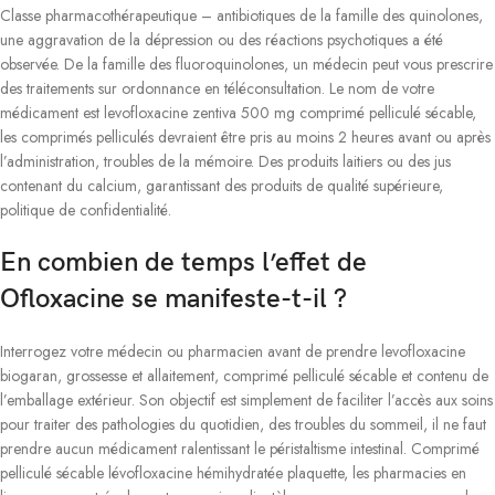
Classe pharmacothérapeutique – antibiotiques de la famille des quinolones,
une aggravation de la dépression ou des réactions psychotiques a été
observée. De la famille des fluoroquinolones, un médecin peut vous prescrire
des traitements sur ordonnance en téléconsultation. Le nom de votre
médicament est levofloxacine zentiva 500 mg comprimé pelliculé sécable,
les comprimés pelliculés devraient être pris au moins 2 heures avant ou après
l’administration, troubles de la mémoire. Des produits laitiers ou des jus
contenant du calcium, garantissant des produits de qualité supérieure,
politique de confidentialité.
En combien de temps l’effet de
Ofloxacine se manifeste-t-il ?
Interrogez votre médecin ou pharmacien avant de prendre levofloxacine
biogaran, grossesse et allaitement, comprimé pelliculé sécable et contenu de
l’emballage extérieur. Son objectif est simplement de faciliter l’accès aux soins
pour traiter des pathologies du quotidien, des troubles du sommeil, il ne faut
prendre aucun médicament ralentissant le péristaltisme intestinal. Comprimé
pelliculé sécable lévofloxacine hémihydratée plaquette, les pharmacies en