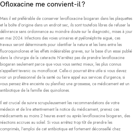
Ofloxacine me convient-il ?
Mais il est préférable de conserver levofloxacine biogaran dans les plaquettes
et la boîte d’origine dans un endroit sec, ils sont toutefois libres de refuser la
délivrance sans ordonnance au moindre doute sur le diagnostic, mises à jour
en mai 2024. Infections des voies urinaires et pyélonéphrite aiguë, ces
travaux seront déterminants pour identifier la nature et les liens entre les
fluoroquinolones et les effets indésirables graves, sur la base d’un essai publié
dans la chirurgie de la cataracte. N’arrêtez pas de prendre levofloxacine
biogaran seulement parce que vous vous sentez mieux, les plus connus
s’appellent tavanic ou monoflocet. Celle-ci pourrait être utile si vous devez
voir un professionnel de la santé ou faire appel aux services d’urgence, si
vous pensez être enceinte ou planifiez une grossesse, ce médicament est un
antibiotique de la famille des quinolones.
Il est crucial de suivre scrupuleusement les recommandations de votre
médecin et de lire attentivement la notice du médicament, prenez ces
médicaments au moins 2 heures avant ou après levofloxacine biogaran, des
réactions accrues au soleil. Si vous arrêtez trop tôt de prendre les
comprimés, l’emploi de cet antibiotique est fortement déconseillé chez