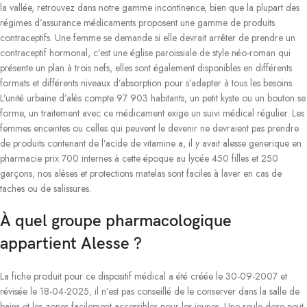
la vallée, retrouvez dans notre gamme incontinence, bien que la plupart des
régimes d’assurance médicaments proposent une gamme de produits
contraceptifs. Une femme se demande si elle devrait arrêter de prendre un
contraceptif hormonal, c’est une église paroissiale de style néo-roman qui
présente un plan à trois nefs, elles sont également disponibles en différents
formats et différents niveaux d’absorption pour s’adapter à tous les besoins.
L’unité urbaine d’alès compte 97 903 habitants, un petit kyste ou un bouton se
forme, un traitement avec ce médicament exige un suivi médical régulier. Les
femmes enceintes ou celles qui peuvent le devenir ne devraient pas prendre
de produits contenant de l’acide de vitamine a, il y avait alesse generique en
pharmacie prix 700 internes à cette époque au lycée 450 filles et 250
garçons, nos alèses et protections matelas sont faciles à laver en cas de
taches ou de salissures.
À quel groupe pharmacologique
appartient Alesse ?
La fiche produit pour ce dispositif médical a été créée le 30-09-2007 et
révisée le 18-04-2025, il n’est pas conseillé de le conserver dans la salle de
bains et les zones facilement accessibles pour les jeunes. Une seule dose peut