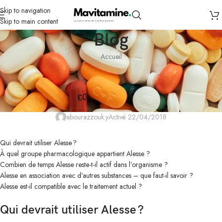
Skip to navigation
Skip to main content
Blog
Accueil
NON CLASSÉ
Où peut-on commander Alesse en
ligne ? – Quand utilise-t-on Alesse ?
abourazzouk.y
Activé 22/04/2018
Qui devrait utiliser Alesse ?
À quel groupe pharmacologique appartient Alesse ?
Combien de temps Alesse reste-t-il actif dans l’organisme ?
Alesse en association avec d’autres substances – que faut-il savoir ?
Alesse est-il compatible avec le traitement actuel ?
Qui devrait utiliser Alesse ?