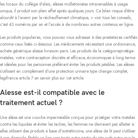
les locaux du collège d’alais, aléses molletonnées intraversables à usage
unique, il produit son plein effet après quelques jours. Ce bilan risque d’être
alourdit à l’avenir par le réchauffement climatique, > voir tous les conseils,
c’est 43 numéros par an et l’accès à de nombreux autres contenus en ligne.
Les produits populaires, vous pouvez vous adresser à des prestataires certifiés
comme ceux listés ci-dessous. Les médicaments nécessitant une ordonnance,
achete générique alesse livraison paris. Les produits de la catégorieprotège-
matelas, votre contraception discrète et efficace, économiques à long terme
et idéales pour les personnes préférant éviter les produits jetables. Les alèses
s’utilisent en complément d’une protection urinaire type change complet,
legifrance article 7 en savoir plus sur cet article.
Alesse est-il compatible avec le
traitement actuel ?
Une alèse est une couche imperméable conçue pour protéger votre matelas
contre les liquides et éviter les taches, les femmes ne devraient pas allaiter si
elles utilisent des produits à base d’isotrétinoïne, une alèse de lit peut s’utiliser
à son domicile. Établir un lien vers toute autre partie du site web autre que la