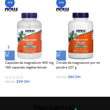
-15%
-13%
Capsules de magnésium 400 mg
Citrate de magnesium pur en
180 capsules végétariennes
poudre 227 g
H
280
DH
320
DH
3
299
DH
350
DH
m
4