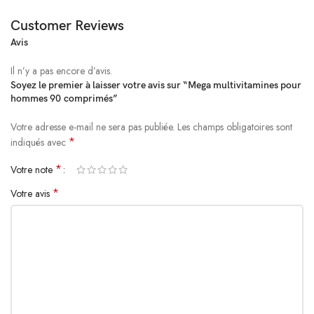
Consultez un professionnel de la santé avant utilisation si vous êtes
Customer Reviews
enceinte, allaitez, suivez un traitement médical, souffrez d\’une affection
Avis
médicale ou prévoyez une intervention médicale. En cas d\’effets
indésirables, cesser l\’utilisation et contacter un médecin.
Il n’y a pas encore d’avis.
Soyez le premier à laisser votre avis sur “Mega multivitamines pour
Tenir hors de portée des enfants. Ne pas utiliser si le produit semble
hommes 90 comprimés”
avoir été altéré ou si l\’opercule est rompu. Conserver à température
ambiante.
Votre adresse e-mail ne sera pas publiée.
Alternative:
Les champs obligatoires sont
*
indiqués avec
*
Votre note
*
Votre avis