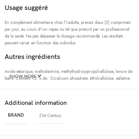
Usage suggéré
En complément alimentaire chez l\’adulte, prenez deux (2) comprimés
par jour, au cours d\’un repas ou tel que prescrit par un professionnel
de la santé. Ne pas dépasser le dosage recommandé. Les résultats
peuvent varier en fonction des individus.
Autres ingrédients
Acide stéarique, maltodextrine, méthylhydroxypropylcellulose, levure de
SHOW MORE
bière. Contient <2 % de : Dicalcium phosphate, éthylcellulose, gélatine,
silicate de magnésium, stéarate de magnésium, arôme naturel de
vanille, PEG, polysorbate, alcool polyvinylique.
Additional information
Contient : fruits de mer (huîtres), blé et soja.
BRAND
21st Century
Sans sel ni conservateurs ajoutés.
Avertissements