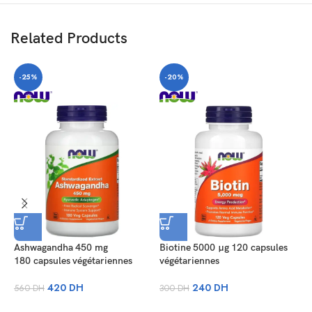
Related Products
-25%
-20%
Ashwagandha 450 mg
Biotine 5000 µg 120 capsules
180 capsules végétariennes
végétariennes
H
420
DH
240
DH
560
DH
300
DH
3
m