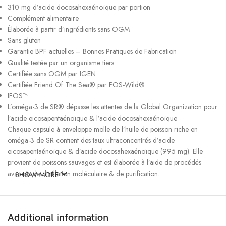
310 mg d’acide docosahexaénoïque par portion
Complément alimentaire
Élaborée à partir d’ingrédients sans OGM
Sans gluten
Garantie BPF actuelles – Bonnes Pratiques de Fabrication
Qualité testée par un organisme tiers
Certifiée sans OGM par IGEN
Certifiée Friend Of The Sea® par FOS-Wild®
IFOS™
L’oméga-3 de SR® dépasse les attentes de la Global Organization pour
l’acide eicosapentaénoïque & l’acide docosahexaénoïque
Chaque capsule à enveloppe molle de l’huile de poisson riche en
oméga-3 de SR contient des taux ultraconcentrés d’acide
eicosapentaénoïque & d’acide docosahexaénoïque (995 mg). Elle
provient de poissons sauvages et est élaborée à l’aide de procédés
avancés de distillation moléculaire & de purification.
SHOW MORE
Capsule à enveloppe molle d’huile de poisson riche en oméga-3 de
SR®* = Capsules à enveloppe molle d’huile de poisson 18/12
standard
Additional information