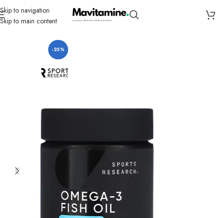
Skip to navigation
Skip to main content
Accueil
Compléments
-25%