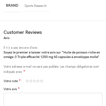
* Chaque capsule à enveloppe molle d’oméga-3 de SR® contient
BRAND
Sports Research
>85 % du total d’oméga-3 sous forme de triglycérides (TG▴).
▴Sous forme de triglycérides (TG) rTG
Détails
Customer Reviews
Avis
Usage suggéré
Il n’y a pas encore d’avis.
Soyez le premier à laisser votre avis sur “Huile de poisson riche en
En complément alimentaire pour des adultes en bonne santé, prenez
oméga-3 Triple efficacité 1250 mg 60 capsules à enveloppe molle”
une capsule liquide à enveloppe molle par jour au moment d’un repas.
Respectez les consignes d’utilisation données par un professionnel de la
Votre adresse e-mail ne sera pas publiée.
Alternative:
Les champs obligatoires sont
santé qualifié.
*
indiqués avec
*
Votre note
*
Votre avis