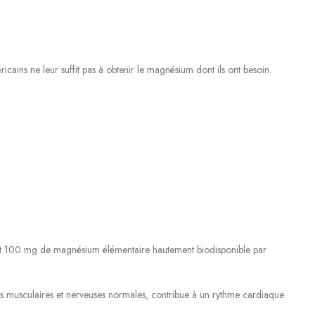
ains ne leur suffit pas à obtenir le magnésium dont ils ont besoin.
ient 100 mg de magnésium élémentaire hautement biodisponible par
ons musculaires et nerveuses normales, contribue à un rythme cardiaque