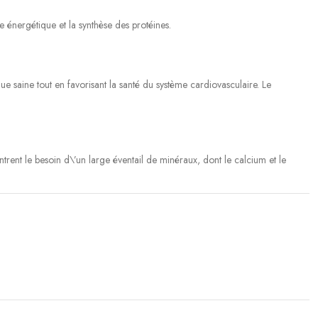
 énergétique et la synthèse des protéines.
e saine tout en favorisant la santé du système cardiovasculaire. Le
ntrent le besoin d\’un large éventail de minéraux, dont le calcium et le
a été démontré que le magnésium soutient de manière bénéfique la
 le stress oxydatif et l\’agrégation plaquettaire.
ident à maintenir une tension artérielle déjà saine.