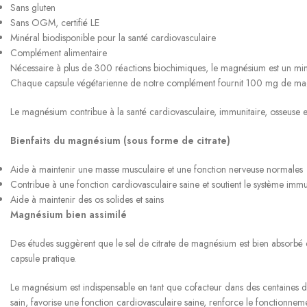
Sans gluten
Sans OGM, certifié LE
Minéral biodisponible pour la santé cardiovasculaire
Complément alimentaire
Nécessaire à plus de 300 réactions biochimiques, le magnésium est un minér
Chaque capsule végétarienne de notre complément fournit 100 mg de magn
Le magnésium contribue à la santé cardiovasculaire, immunitaire, osseuse e
Bienfaits du magnésium (sous forme de citrate)
Aide à maintenir une masse musculaire et une fonction nerveuse normales
Contribue à une fonction cardiovasculaire saine et soutient le système immu
Aide à maintenir des os solides et sains
Magnésium bien assimilé
Des études suggèrent que le sel de citrate de magnésium est bien absorbé
capsule pratique.
Le magnésium est indispensable en tant que cofacteur dans des centaines de
sain, favorise une fonction cardiovasculaire saine, renforce le fonctionneme