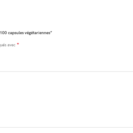
avant d\’utiliser ce produit.
ons d\’un professionnel de la santé. Peut être pris en une seule fois ou en dos
g 100 capsules végétariennes”
*
iqués avec
, diviser le dosage, réduire la consommation ou cesser d\’utiliser le produit.
ous êtes enceinte ou si vous allaitez.