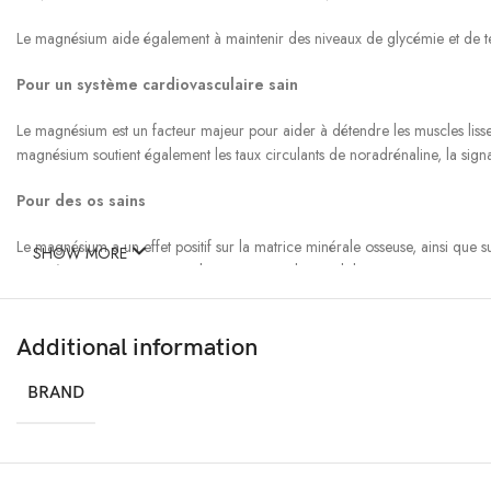
Le magnésium aide également à maintenir des niveaux de glycémie et de tens
Pour un système cardiovasculaire sain
Le magnésium est un facteur majeur pour aider à détendre les muscles lisses
magnésium soutient également les taux circulants de noradrénaline, la signal
Pour des os sains
Le magnésium a un effet positif sur la matrice minérale osseuse, ainsi que su
SHOW MORE
magnésium, qui sont essentiels au maintien d\’os solides et sains.
Bienfaits supplémentaires du magnésium
Additional information
De plus, il existe des preuves solides que l\’apport alimentaire et la co
résistance à l\’insuline et les profils lipidiques sériques, favorise une répon
BRAND
La dose classique de magnésium élémentaire est de 100 à 350 mg par jour. 
Usage suggéré