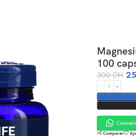
00 capsules végétariennes
Magnesi
100 caps
2
300
DH
Alternative:
Command
Comparer
Aj