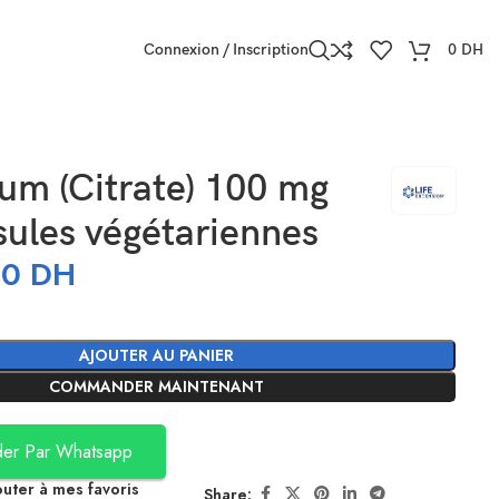
Connexion / Inscription
0
DH
um (Citrate) 100 mg
ules végétariennes
50
DH
AJOUTER AU PANIER
COMMANDER MAINTENANT
er Par Whatsapp
outer à mes favoris
Share: