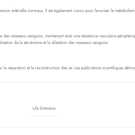
ion artérielle normaux. Il est également connu pour favoriser le métabolisme
 des vaisseaux sanguins, maintenant ainsi une résistance vasculaire périphériqu
isation de la sérotonine et la dilatation des vaisseaux sanguins.
r la réparation et la reconstruction des os. Les publications scientifiques démo
nsommation de compléments de magnésium soutiennent le profil métabolique. Il 
se inflammatoire ainsi qu\’une fonction endothéliale saines et aide à lutter contre
Life Extension
Il a été démontré que des doses supplémentaires d\’environ 350 mg par jour a