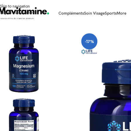
Skip to navigation
Skip to main content
Compléments
Soin Visage
Sports
More
Accueil
Compléments
Minéraux
Magnésium
Magnesium (Citrate) 100 mg 1
-17%