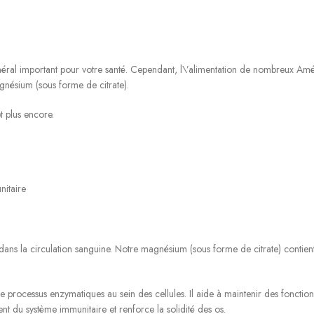
al important pour votre santé. Cependant, l\’alimentation de nombreux Améric
ésium (sous forme de citrate).
t plus encore.
nitaire
 dans la circulation sanguine. Notre magnésium (sous forme de citrate) cont
 processus enzymatiques au sein des cellules. Il aide à maintenir des foncti
nt du système immunitaire et renforce la solidité des os.