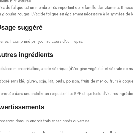
ualité BPF assurée
’acide folique est un membre très important de la famille des vitamines B nécess
s globules rouges. L\’acide folique est également nécessaire à la synthèse de 
sage suggéré
renez 1 comprimé par jour au cours d\’un repas.
utres ingrédients
llulose microcristalline, acide stéarique (d\’origine végétale) et stéarate de 
aboré sans blé, gluten, soja, lait, œufs, poisson, fruits de mer ou fruits à coque
briquée dans une installation respectant les BPF et qui traite d\’autres ingrédi
vertissements
nserver dans un endroit frais et sec après ouverture.