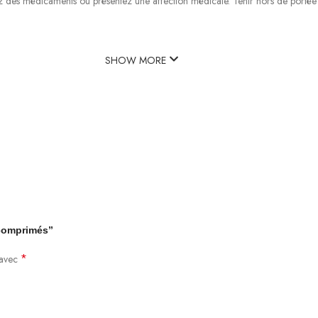
ez des médicaments ou présentez une affection médicale. Tenir hors de portée 
SHOW MORE
 comprimés”
*
 avec