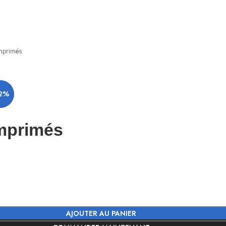
mprimés
32%
omprimés
AJOUTER AU PANIER