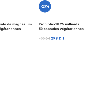
-25%
-2
rate de magnesium
Probiotic-10 25 milliards
égétariennes
50 capsules végétariennes
299
DH
400
DH