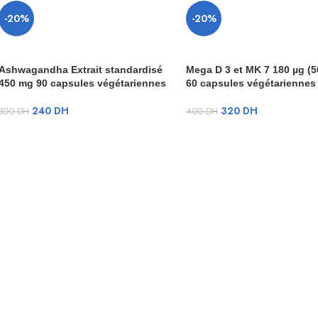
-20%
-20%
Ashwagandha Extrait standardisé
Mega D 3 et MK 7 180 µg (5
450 mg 90 capsules végétariennes
60 capsules végétariennes
240
DH
320
DH
300
DH
400
DH