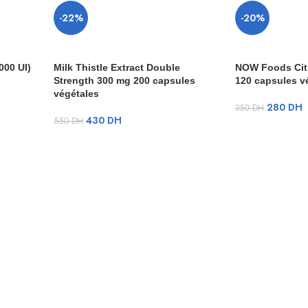
-22%
-20%
000 UI)
Milk Thistle Extract Double
NOW Foods Cit
Strength 300 mg 200 capsules
120 capsules v
végétales
280
DH
350
DH
430
DH
550
DH