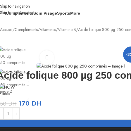
Skip to navigation
Skip to main content
Compléments
Soin Visage
Sports
More
Accueil
Compléments
Vitamines
Vitamine B
Acide folique 800 µg 250 co
-
Agrandir
Acide folique 800 µg 250 c
170
DH
250
DH
ternative: