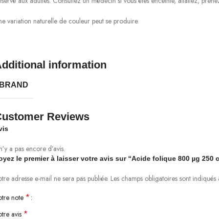
servé aux adultes. Consultez un médecin si vous êtes enceinte, allaitez, pren
e variation naturelle de couleur peut se produire.
dditional information
BRAND
Customer Reviews
vis
 n’y a pas encore d’avis.
oyez le premier à laisser votre avis sur “Acide folique 800 µg 250
tre adresse e-mail ne sera pas publiée.
ternative:
Les champs obligatoires sont indiqués
*
otre note
*
otre avis