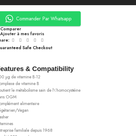
Commander Par Whatsapp
Comparer
Ajouter à mes favoris
hare:
uaranteed Safe Checkout
eatures & Compatibility
00 µg de vitamine B-12
omplexe de vitamine B
utient le métabolisme sain de l\’homocystéine
ans OGM
omplément alimentaire
égétarien/Vegan
asher
itamines
treprise familiale depuis 1968