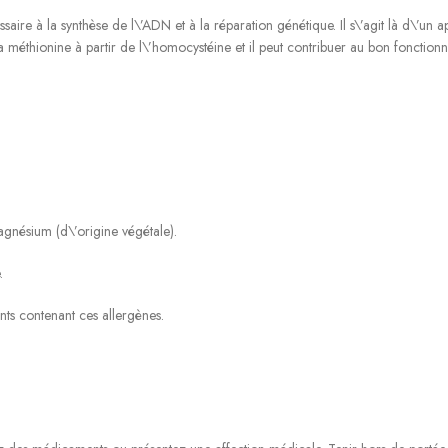
aire à la synthèse de l\’ADN et à la réparation génétique. Il s\’agit là d\’un ap
la méthionine à partir de l\’homocystéine et il peut contribuer au bon fonctio
magnésium (d\’origine végétale).
.
ents contenant ces allergènes.