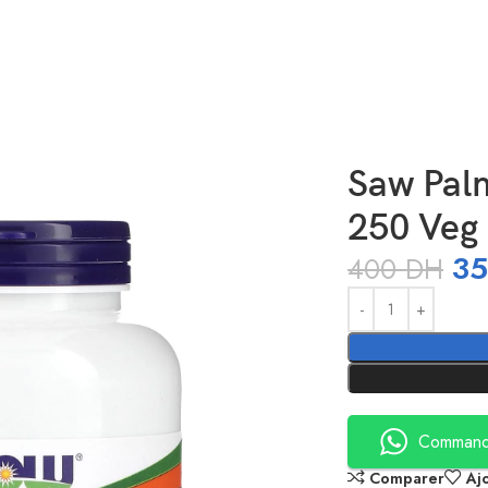
Veg Capsules
Saw Pal
250 Veg
3
400
DH
Alternative:
Command
Comparer
Aj