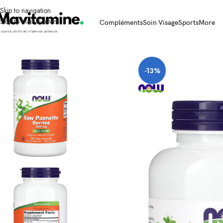
Skip to navigation
Skip to main content
Compléments
Soin Visage
Sports
More
Accueil
Compléments
Santé masculine
Saw Palmetto Berries 550 mg 250 
-13%