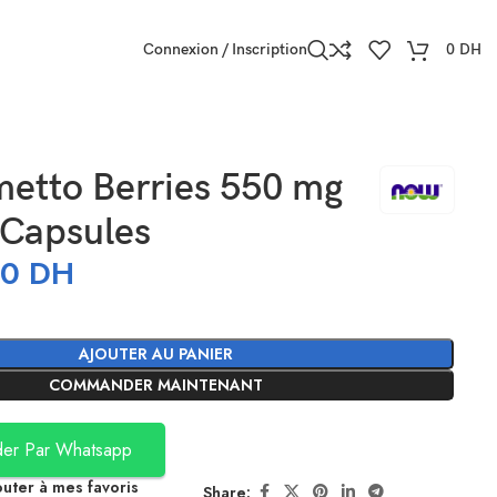
Connexion / Inscription
0
DH
metto Berries 550 mg
 Capsules
50
DH
AJOUTER AU PANIER
COMMANDER MAINTENANT
er Par Whatsapp
outer à mes favoris
Share: