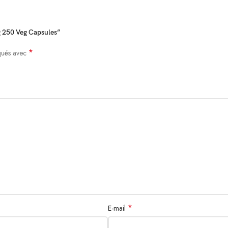
g 250 Veg Capsules”
*
iqués avec
*
E-mail