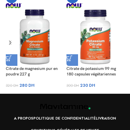
Citrate de magnesium pur en
Citrate de potassium 99 mg
M
poudre 227 g
180 capsules végétariennes
m
v
280
DH
230
DH
320
DH
300
DH
7
A PROPOS
POLITIQUE DE CONFIDENTIALITÉ
LIVRAISON