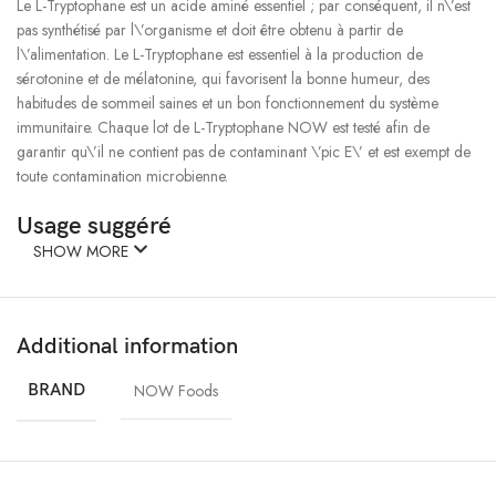
Le L-Tryptophane est un acide aminé essentiel ; par conséquent, il n\’est
pas synthétisé par l\’organisme et doit être obtenu à partir de
l\’alimentation. Le L-Tryptophane est essentiel à la production de
sérotonine et de mélatonine, qui favorisent la bonne humeur, des
habitudes de sommeil saines et un bon fonctionnement du système
immunitaire. Chaque lot de L-Tryptophane NOW est testé afin de
garantir qu\’il ne contient pas de contaminant \’pic E\’ et est exempt de
toute contamination microbienne.
Usage suggéré
SHOW MORE
Prenez 1 à 2 capsules 2 à 3 fois par jour à jeun, avec la dernière dose
au moment du coucher, ou tel que prescrit par votre médecin.
Additional information
Autres ingrédients
BRAND
NOW Foods
Cellulose (capsule), poudre de cellulose et acide stéarique (source
végétale).
Élaboré sans blé, gluten soja, lait, œufs, poisson, fruits de mer ou fruits à