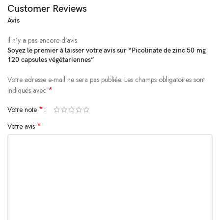
ou fruits à coque. Fabriqué dans une installation respectant les BPF et qui
Customer Reviews
traite d\’autres ingrédients contenant ces allergènes.
Avis
Avertissements
Il n’y a pas encore d’avis.
Soyez le premier à laisser votre avis sur “Picolinate de zinc 50 mg
Réservé aux adultes. Ce produit n\’est pas destiné à une utilisation sur le
120 capsules végétariennes”
long terme. Utiliser uniquement comme indiqué. Ne pas utiliser si vous
êtes enceinte ou allaitez. Consulter un médecin si vous prenez des
Votre adresse e-mail ne sera pas publiée.
Alternative:
Les champs obligatoires sont
*
médicaments ou présentez une affection médicale. Tenir hors de portée
indiqués avec
des enfants.
*
Votre note
Une variation naturelle de couleur peut se produire.
*
Votre avis
Conserver dans un endroit frais et sec après ouverture.