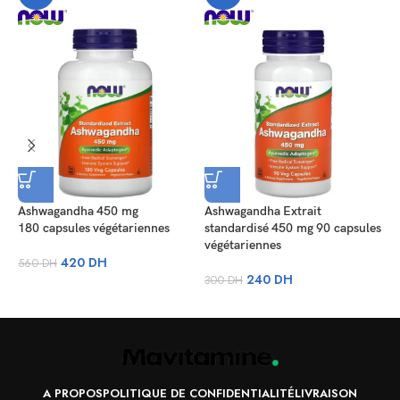
Ashwagandha 450 mg
Ashwagandha Extrait
G
180 capsules végétariennes
standardisé 450 mg 90 capsules
v
végétariennes
420
DH
560
DH
6
240
DH
300
DH
A PROPOS
POLITIQUE DE CONFIDENTIALITÉ
LIVRAISON