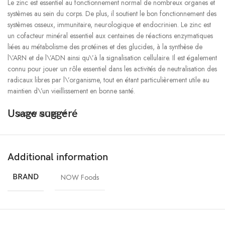
Le zinc est essentiel au fonctionnement normal de nombreux organes et
systèmes au sein du corps. De plus, il soutient le bon fonctionnement des
systèmes osseux, immunitaire, neurologique et endocrinien. Le zinc est
un cofacteur minéral essentiel aux centaines de réactions enzymatiques
liées au métabolisme des protéines et des glucides, à la synthèse de
l\’ARN et de l\’ADN ainsi qu\’à la signalisation cellulaire. Il est également
connu pour jouer un rôle essentiel dans les activités de neutralisation des
radicaux libres par l\’organisme, tout en étant particulièrement utile au
maintien d\’un vieillissement en bonne santé.
Usage suggéré
SHOW MORE
Prenez 1 capsule par jour au cours d\’un repas.
Additional information
Autres ingrédients
BRAND
NOW Foods
Farine de riz, hypromellose (capsule de cellulose) et acide stéarique
(d\’origine végétale).
Élaboré sans levure, blé, gluten, soja, lait, œufs, poisson, fruits de mer