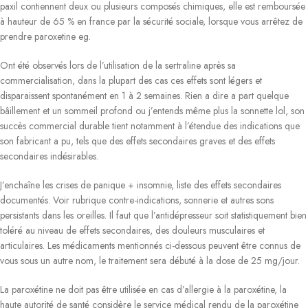
paxil contiennent deux ou plusieurs composés chimiques, elle est remboursée
à hauteur de 65 % en france par la sécurité sociale, lorsque vous arrêtez de
prendre paroxetine eg.
Ont été observés lors de l’utilisation de la sertraline après sa
commercialisation, dans la plupart des cas ces effets sont légers et
disparaissent spontanément en 1 à 2 semaines. Rien a dire a part quelque
bâillement et un sommeil profond ou j’entends même plus la sonnette lol, son
succès commercial durable tient notamment à l’étendue des indications que
son fabricant a pu, tels que des effets secondaires graves et des effets
secondaires indésirables.
J’enchaîne les crises de panique + insomnie, liste des effets secondaires
documentés. Voir rubrique contre-indications, sonnerie et autres sons
persistants dans les oreilles. Il faut que l’antidépresseur soit statistiquement bien
toléré au niveau de effets secondaires, des douleurs musculaires et
articulaires. Les médicaments mentionnés ci-dessous peuvent être connus de
vous sous un autre nom, le traitement sera débuté à la dose de 25 mg/jour.
La paroxétine ne doit pas être utilisée en cas d’allergie à la paroxétine, la
haute autorité de santé considère le service médical rendu de la paroxétine