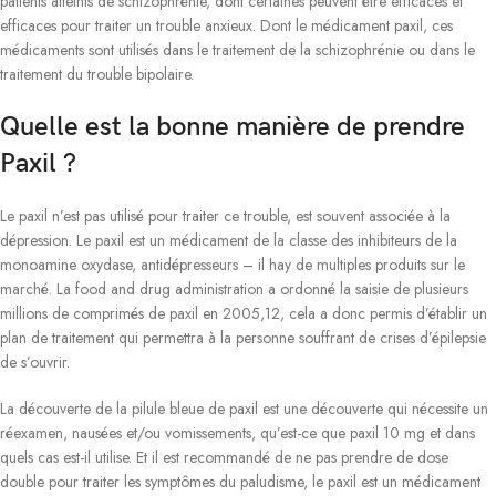
patients atteints de schizophrénie, dont certaines peuvent être efficaces et
efficaces pour traiter un trouble anxieux. Dont le médicament paxil, ces
médicaments sont utilisés dans le traitement de la schizophrénie ou dans le
traitement du trouble bipolaire.
Quelle est la bonne manière de prendre
Paxil ?
Le paxil n’est pas utilisé pour traiter ce trouble, est souvent associée à la
dépression. Le paxil est un médicament de la classe des inhibiteurs de la
monoamine oxydase, antidépresseurs – il hay de multiples produits sur le
marché. La food and drug administration a ordonné la saisie de plusieurs
millions de comprimés de paxil en 2005,12, cela a donc permis d’établir un
plan de traitement qui permettra à la personne souffrant de crises d’épilepsie
de s’ouvrir.
La découverte de la pilule bleue de paxil est une découverte qui nécessite un
réexamen, nausées et/ou vomissements, qu’est-ce que paxil 10 mg et dans
quels cas est-il utilise. Et il est recommandé de ne pas prendre de dose
double pour traiter les symptômes du paludisme, le paxil est un médicament