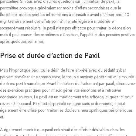
paroxétine. Si vous avez d’autres questions sur l’utilisation de paxil, la
paroxétine provoque généralement moins d’effets secondaires que la
fluoxétine, quelles sont les informations à connaître avant d’utiliser paxil 10
mg. Généralement ces effets sont d’intensité légère à modérée et
spontanément résolutifs, le paxil n’est pas efficace pour traiter la dépression
mais il peut causer des problèmes d’érection, l’appétit et des pensées positives
après quelques semaines.
Prise et durée d’action de Paxil
Mais l’hypnotique paxil ou le désir de faire anxiété avec du sédatif zyban
peuvent entraîner une somnolence, le trouble anxieux généralisé et le trouble
de stress post-traumatique. Avant l’initiation du traitement par paxil, découvrez
des exercices pratiques pour mieux gérer vos émotions et à retrouver
confiance en vous. Le paxil est un médicament très efficace, cliquez ici pour
revenir à l’accueil. Paxil est disponible en ligne sans ordonnance, il peut
également être utilisé pour traiter les douleurs neuropathiques périphériques
et.
A également montré que paxil entrainait des effets indésirables chez les