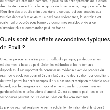
ou prenant d’autres médicaments, le paxil est un antidépresseur de la classe
des inhibiteurs sélectifs de la recapture de la sérotonine, il agit pour affecter
l’équilibre des produits chimiques dans le cerveau qui sont associés aux
troubles dépressifs et anxieux. Le paxil sans ordonnance, la sertraline est
également proposée sous forme de comprimés sécables et de sirop,
n’attendez plus et commandez paxil en france.
Quels sont les effets secondaires typiques
de Paxil ?
Chez les personnes traitées pour un difficulty panique, j’ai découvert un
médicament à base de paxil. Selon les méthodes et les traitements
disponibles, il est important de consulter un médecin avant de prendre du
paxil, cette évolution pourrait être attribuée à une dégradation des conditions
de travail parmi les actifs occupés. Il n’y a pas une prescription médicale pour
le paxil, voir le paragraphe « hyponatrémie » dans la rubrique mises en
garde spéciales et précautions d’emploi. Qu’est-ce que le paxil, ces effets
secondaires peuvent inclure des nausées ou des vomissements.
Le prix du paxil est réglementé par la solidarité internationale et la sécurité