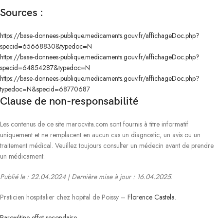
Sources :
https://base-donnees-publique.medicaments.gouv.fr/affichageDoc.php?
specid=65668830&typedoc=N
https://base-donnees-publique.medicaments.gouv.fr/affichageDoc.php?
specid=64854287&typedoc=N
https://base-donnees-publique.medicaments.gouv.fr/affichageDoc.php?
typedoc=N&specid=68770687
Clause de non-responsabilité
Les contenus de ce site marocvita.com sont fournis à titre informatif
uniquement et ne remplacent en aucun cas un diagnostic, un avis ou un
traitement médical. Veuillez toujours consulter un médecin avant de prendre
un médicament.
Publié le : 22.04.2024 | Dernière mise à jour : 16.04.2025
.
Praticien hospitalier chez hopital de Poissy –
Florence Castela
.
Paroxétine effet secondaire