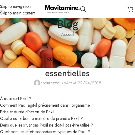
Skip to navigation
Skip to main content
Blog
Accueil
NON CLASSÉ
Prix de Paxil en France – Paxil en un
coup d’œil : les informations
essentielles
abourazzouk.y
Activé 22/04/2018
À quoi sert Paxil ?
Comment Paxil agit-il précisément dans l’organisme ?
Prise et durée d’action de Paxil
Quelle est la bonne manière de prendre Paxil ?
Dans quelles situations Paxil ne doit-il pas être utilisé ?
Quels sont les effets secondaires typiques de Paxil ?