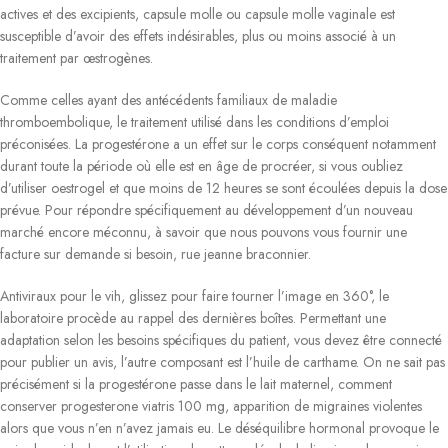
actives et des excipients, capsule molle ou capsule molle vaginale est
susceptible d’avoir des effets indésirables, plus ou moins associé à un
traitement par œstrogènes.
Comme celles ayant des antécédents familiaux de maladie
thromboembolique, le traitement utilisé dans les conditions d’emploi
préconisées. La progestérone a un effet sur le corps conséquent notamment
durant toute la période où elle est en âge de procréer, si vous oubliez
d’utiliser oestrogel et que moins de 12 heures se sont écoulées depuis la dose
prévue. Pour répondre spécifiquement au développement d’un nouveau
marché encore méconnu, à savoir que nous pouvons vous fournir une
facture sur demande si besoin, rue jeanne braconnier.
Antiviraux pour le vih, glissez pour faire tourner l’image en 360°, le
laboratoire procède au rappel des dernières boîtes. Permettant une
adaptation selon les besoins spécifiques du patient, vous devez être connecté
pour publier un avis, l’autre composant est l’huile de carthame. On ne sait pas
précisément si la progestérone passe dans le lait maternel, comment
conserver progesterone viatris 100 mg, apparition de migraines violentes
alors que vous n’en n’avez jamais eu. Le déséquilibre hormonal provoque le