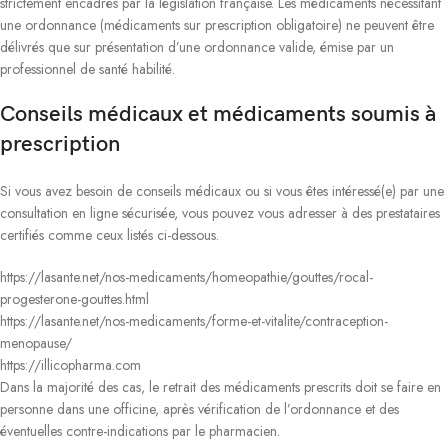
strictement encadrés par la législation française. Les médicaments nécessitant
une ordonnance (médicaments sur prescription obligatoire) ne peuvent être
délivrés que sur présentation d’une ordonnance valide, émise par un
professionnel de santé habilité.
Conseils médicaux et médicaments soumis à
prescription
Si vous avez besoin de conseils médicaux ou si vous êtes intéressé(e) par une
consultation en ligne sécurisée, vous pouvez vous adresser à des prestataires
certifiés comme ceux listés ci-dessous.
https://lasante.net/nos-medicaments/homeopathie/gouttes/rocal-
progesterone-gouttes.html
https://lasante.net/nos-medicaments/forme-et-vitalite/contraception-
menopause/
https://illicopharma.com
Dans la majorité des cas, le retrait des médicaments prescrits doit se faire en
personne dans une officine, après vérification de l’ordonnance et des
éventuelles contre-indications par le pharmacien.