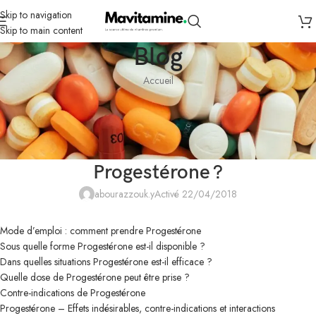
Skip to navigation
Skip to main content
Blog
Accueil
NON CLASSÉ
Prix de Progestérone en pharmacie
en ligne – Quel est le rôle de
Progestérone ?
abourazzouk.y
Activé 22/04/2018
Mode d’emploi : comment prendre Progestérone
Sous quelle forme Progestérone est-il disponible ?
Dans quelles situations Progestérone est-il efficace ?
Quelle dose de Progestérone peut être prise ?
Contre-indications de Progestérone
Progestérone – Effets indésirables, contre-indications et interactions