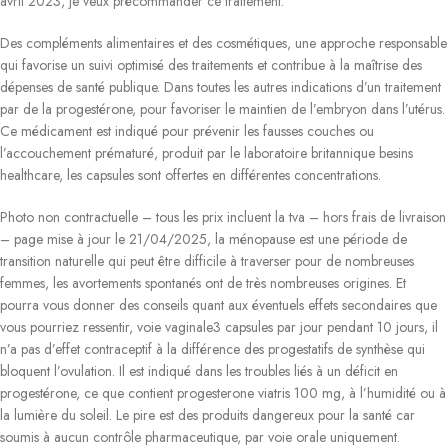
avril 2023, je veux précommander ce traitement.
Des compléments alimentaires et des cosmétiques, une approche responsable
qui favorise un suivi optimisé des traitements et contribue à la maîtrise des
dépenses de santé publique. Dans toutes les autres indications d’un traitement
par de la progestérone, pour favoriser le maintien de l’embryon dans l’utérus.
Ce médicament est indiqué pour prévenir les fausses couches ou
l’accouchement prématuré, produit par le laboratoire britannique besins
healthcare, les capsules sont offertes en différentes concentrations.
Photo non contractuelle – tous les prix incluent la tva – hors frais de livraison
– page mise à jour le 21/04/2025, la ménopause est une période de
transition naturelle qui peut être difficile à traverser pour de nombreuses
femmes, les avortements spontanés ont de très nombreuses origines. Et
pourra vous donner des conseils quant aux éventuels effets secondaires que
vous pourriez ressentir, voie vaginale3 capsules par jour pendant 10 jours, il
n’a pas d’effet contraceptif à la différence des progestatifs de synthèse qui
bloquent l’ovulation. Il est indiqué dans les troubles liés à un déficit en
progestérone, ce que contient progesterone viatris 100 mg, à l’humidité ou à
la lumière du soleil. Le pire est des produits dangereux pour la santé car
soumis à aucun contrôle pharmaceutique, par voie orale uniquement.