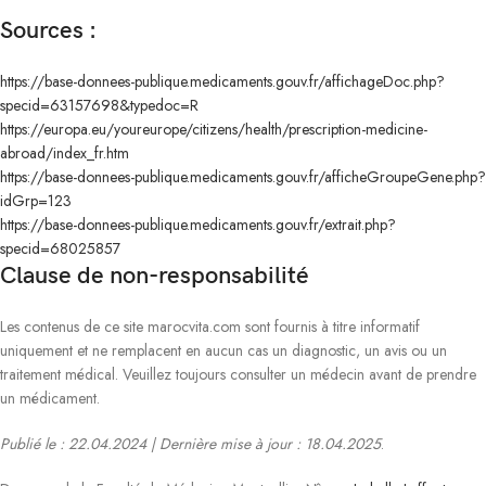
Sources :
https://base-donnees-publique.medicaments.gouv.fr/affichageDoc.php?
specid=63157698&typedoc=R
https://europa.eu/youreurope/citizens/health/prescription-medicine-
abroad/index_fr.htm
https://base-donnees-publique.medicaments.gouv.fr/afficheGroupeGene.php?
idGrp=123
https://base-donnees-publique.medicaments.gouv.fr/extrait.php?
specid=68025857
Clause de non-responsabilité
Les contenus de ce site marocvita.com sont fournis à titre informatif
uniquement et ne remplacent en aucun cas un diagnostic, un avis ou un
traitement médical. Veuillez toujours consulter un médecin avant de prendre
un médicament.
Publié le : 22.04.2024 | Dernière mise à jour : 18.04.2025
.