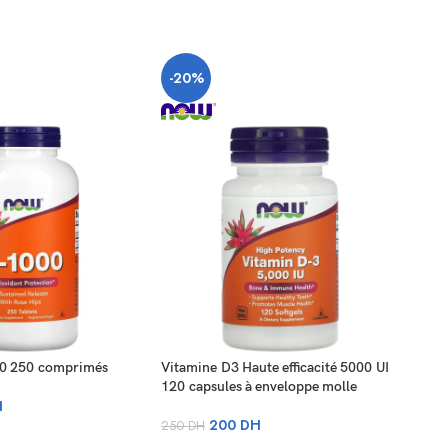
-20%
-2
00 250 comprimés
Vitamine D3 Haute efficacité 5000 UI
Zinc
120 capsules à enveloppe molle
H
300
200
DH
250
DH