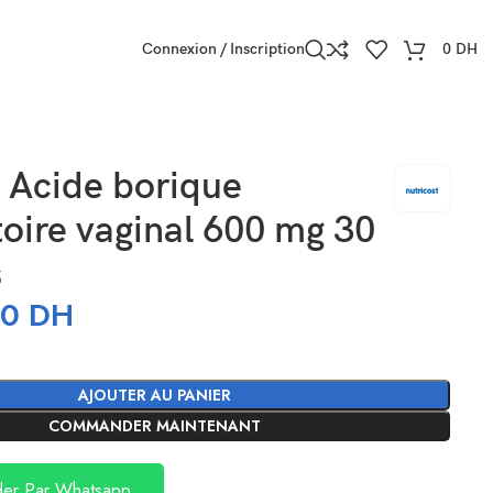
Connexion / Inscription
0
DH
Acide borique
oire vaginal 600 mg 30
s
50
DH
AJOUTER AU PANIER
COMMANDER MAINTENANT
er Par Whatsapp