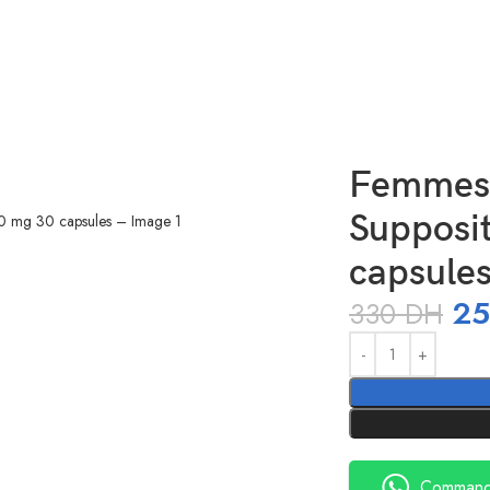
vaginal 600 mg 30 capsules
Femmes 
Supposit
capsule
2
330
DH
Alternative:
Command