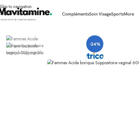
Skip to navigation
Skip to main content
Compléments
Soin Visage
Sports
More
Accueil
Compléments
Santé Féminine
Femmes Acide borique Suppositoire 
-24%