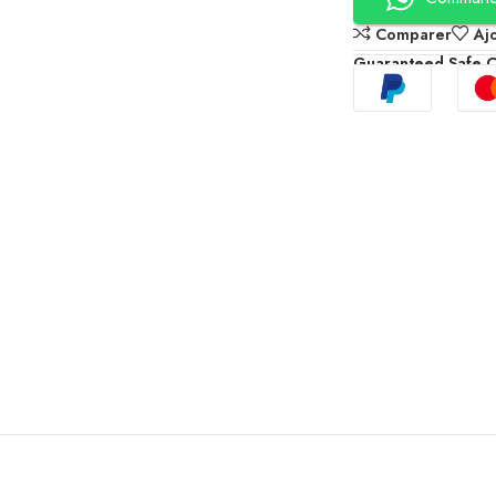
Comparer
Aj
Guaranteed Safe 