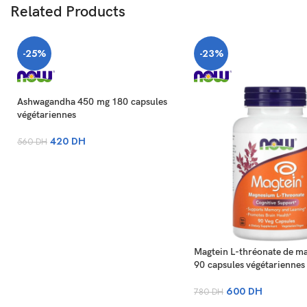
Related Products
-25%
-23%
Ashwagandha 450 mg 180 capsules
végétariennes
420
DH
560
DH
Magtein L-thréonate de m
90 capsules végétariennes
600
DH
780
DH