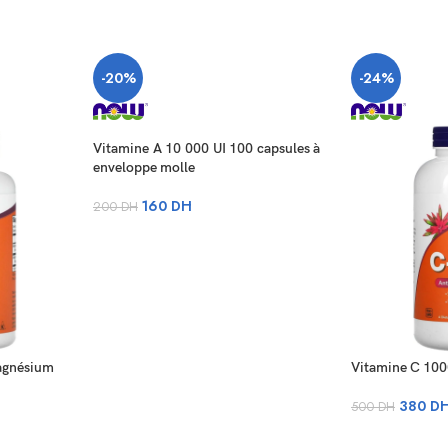
-20%
-24%
Vitamine A 10 000 UI 100 capsules à
enveloppe molle
160
DH
200
DH
agnésium
Vitamine C 10
380
D
500
DH