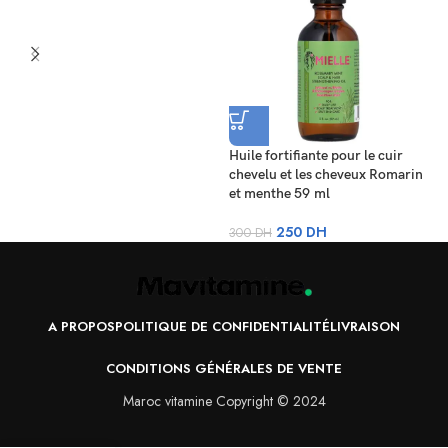
H
g
Huile fortifiante pour le cuir
chevelu et les cheveux Romarin
3
et menthe 59 ml
250
DH
300
DH
A PROPOS
POLITIQUE DE CONFIDENTIALITÉ
LIVRAISON
CONDITIONS GÉNÉRALES DE VENTE
Maroc vitamine Copyright © 2024