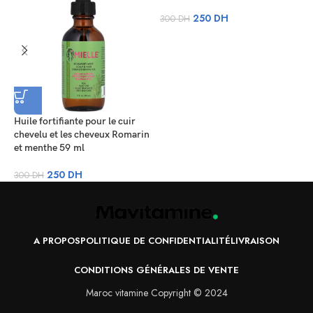
250
DH
300
DH
H
m
Huile fortifiante pour le cuir
chevelu et les cheveux Romarin
3
et menthe 59 ml
250
DH
300
DH
A PROPOS
POLITIQUE DE CONFIDENTIALITÉ
LIVRAISON
CONDITIONS GÉNÉRALES DE VENTE
Maroc vitamine Copyright © 2024