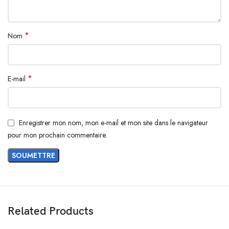
Réservé à un usage externe. Éviter tout contact avec les yeux. Tenir hors
de portée des enfants.
*
Nom
*
E-mail
Enregistrer mon nom, mon e-mail et mon site dans le navigateur
pour mon prochain commentaire.
Related Products