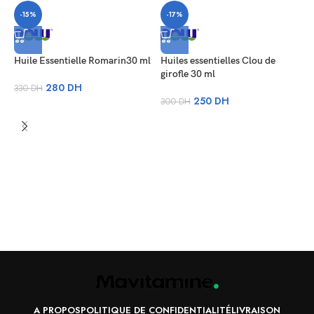
-15%
-17%
Huile Essentielle Romarin30 ml
Huiles essentielles Clou de
girofle 30 ml
280
DH
330
DH
250
DH
300
DH
H
m
3
A PROPOS
POLITIQUE DE CONFIDENTIALITÉ
LIVRAISON