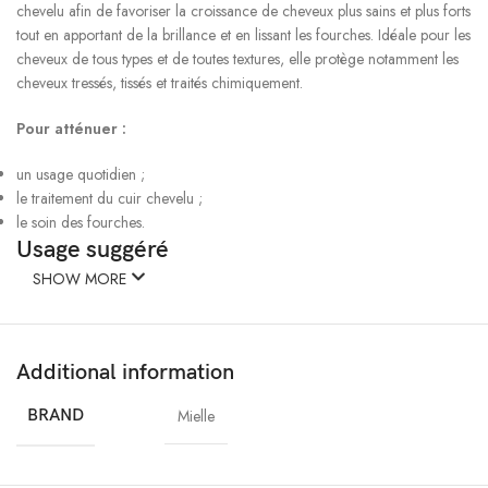
chevelu afin de favoriser la croissance de cheveux plus sains et plus forts
tout en apportant de la brillance et en lissant les fourches. Idéale pour les
cheveux de tous types et de toutes textures, elle protège notamment les
cheveux tressés, tissés et traités chimiquement.
Pour atténuer :
un usage quotidien ;
le traitement du cuir chevelu ;
le soin des fourches.
Usage suggéré
SHOW MORE
Traitement du cuir chevelu :
Séparez les cheveux en 4 parties pour
exposer le cuir chevelu. Appliquez une petite quantité d’huile sur le cuir
chevelu, massez avec les doigts et peignez jusqu’aux pointes des
Additional information
cheveux. Laissez agir et coiffez comme vous le souhaitez.
BRAND
Mielle
Usage quotidien :
Appliquez une petite quantité sur le cuir chevelu et
peignez jusqu’aux pointes.