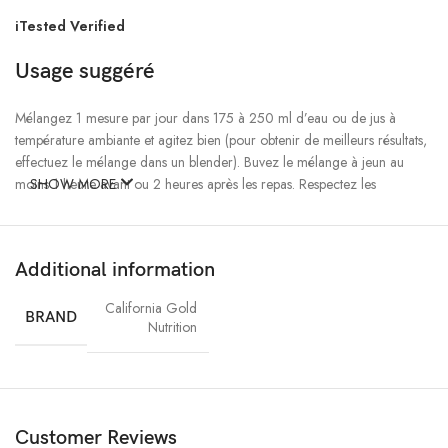
iTested Verified
Usage suggéré
Mélangez 1 mesure par jour dans 175 à 250 ml d’eau ou de jus à
température ambiante et agitez bien (pour obtenir de meilleurs résultats,
effectuez le mélange dans un blender). Buvez le mélange à jeun au
moins 1 heure avant ou 2 heures après les repas. Respectez les
SHOW MORE
consignes d’utilisation données par un professionnel de la santé qualifié.
Remarque :
5 grammes par mesure est une moyenne. Les mesures
Additional information
peuvent dévier légèrement des 5 grammes selon la technique employée.
California Gold
BRAND
Nutrition
Customer Reviews