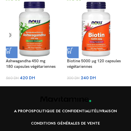
Ashwagandha 450 mg
Biotine 5000 µg 120 capsules
C
180 capsules végétariennes
végétariennes
p
420
DH
240
DH
560
DH
300
DH
3
A PROPOS
POLITIQUE DE CONFIDENTIALITÉ
LIVRAISON
CONDITIONS GÉNÉRALES DE VENTE