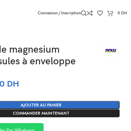
Connexion / Inscription
0
DH
 de magnesium
sules à enveloppe
70
DH
AJOUTER AU PANIER
COMMANDER MAINTENANT
er Par Whatsapp