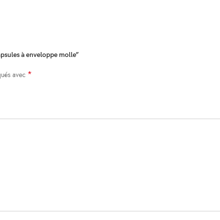
apsules à enveloppe molle”
*
iqués avec