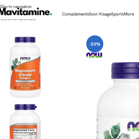
Skip to navigation
Skip to main content
Compléments
Soin Visage
Sports
More
Accueil
Compléments
Minéraux
Magnésium
Citrate de magnesium 180 cap
-20%