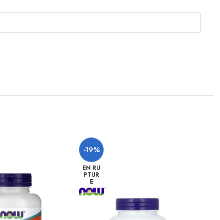
-19%
-2
EN RU
PTUR
E