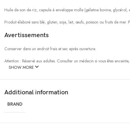
Huile de son de riz, capsule à enveloppe molle (gélatine bovine, glycérol, ea
Produit élaboré sans blé, gluten, soja, lait, œufs, poisson ou fruits de mer
Avertissements
Conserver dans un endroit frais et sec après ouverture.
Attention : Réservé aux adultes. Consulter un médecin si vous êtes enceinte
SHOW MORE
Une variation naturelle de couleur peut se produire.
Additional information
BRAND