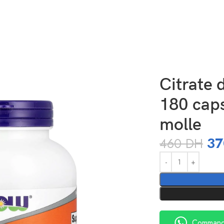
sules à enveloppe molle
Citrate
180 cap
molle
3
460
DH
Alternative:
Command