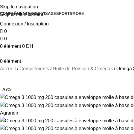
Skip to navigation
COMPLÉMENTS
SOIN VISAGE
SPORTS
MORE
Skip to main content
Connexion / Inscription
0
0
0
élément
0
DH
0
élément
Accueil
Compléments
Huile de Poisson & Omégas
Omega 3
-26%
Agrandir