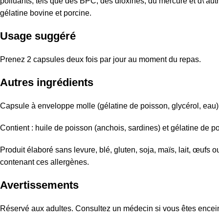
polluants, tels que des BPC, des dioxines, du mercure et d\’aut
gélatine bovine et porcine.
Usage suggéré
Prenez 2 capsules deux fois par jour au moment du repas.
Autres ingrédients
Capsule à enveloppe molle (gélatine de poisson, glycérol, eau) e
Contient : huile de poisson (anchois, sardines) et gélatine de po
Produit élaboré sans levure, blé, gluten, soja, maïs, lait, œufs 
contenant ces allergènes.
Avertissements
Réservé aux adultes. Consultez un médecin si vous êtes enceint