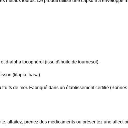
res métaux lourds. Ce produit utilise une capsule à enveloppe m
t d-alpha tocophérol (issu d\’huile de tournesol).
isson (tilapia, basa).
ou fruits de mer. Fabriqué dans un établissement certifié (Bonnes 
e, allaitez, prenez des médicaments ou présentez une affection