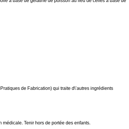
olle à base de gélatine de poisson au lieu de celles à base de
Pratiques de Fabrication) qui traite d\’autres ingrédients
 médicale. Tenir hors de portée des enfants.