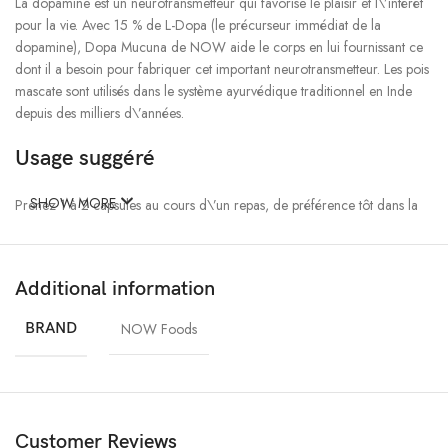
La dopamine est un neurotransmetteur qui favorise le plaisir et l\’intérêt
pour la vie. Avec 15 % de L-Dopa (le précurseur immédiat de la
dopamine), Dopa Mucuna de NOW aide le corps en lui fournissant ce
dont il a besoin pour fabriquer cet important neurotransmetteur. Les pois
mascate sont utilisés dans le système ayurvédique traditionnel en Inde
depuis des milliers d\’années.
Usage suggéré
SHOW MORE
Prenez 1 à 2 capsules au cours d\’un repas, de préférence tôt dans la
journée.
Autres ingrédients
Additional information
Hypromellose (capsule de cellulose), cellulose microcristalline et acide
BRAND
NOW Foods
stéarique (source végétale).
Élaboré sans blé, gluten, soja, lait, œufs, poisson, fruits de mer ou fruits
à coque.
Customer Reviews
Fabriqué dans un établissement certifié (BPF) qui traite d\’autres