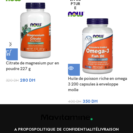
PTUR
E
Citrate de magnesium pur en
M
poudre 227 g
(
v
Huile de poisson riche en omega
280
DH
320
DH
3 200 capsules à enveloppe
4
molle
350
DH
400
DH
A PROPOS
POLITIQUE DE CONFIDENTIALITÉ
LIVRAISON