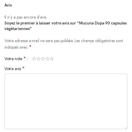
Avis
ingrédients contenant ces allergènes.
Il n’y a pas encore d’avis.
Avertissements
Soyez le premier à laisser votre avis sur “Mucuna Dopa 90 capsules
végétariennes”
Conserver dans un endroit frais et sec après ouverture.
Votre adresse e-mail ne sera pas publiée.
Alternative:
Les champs obligatoires sont
Attention :
réservé aux adultes. Consulter un médecin si vous êtes
*
indiqués avec
enceinte, allaitez, prenez des médicaments ou présentez une affection
*
médicale.
Votre note
*
Votre avis
Tenir hors de portée des enfants.
Une variation naturelle de couleur peut se produire.
Ne pas ingérer l\’emballage fraîcheur. Conserver le produit dans son
flacon.