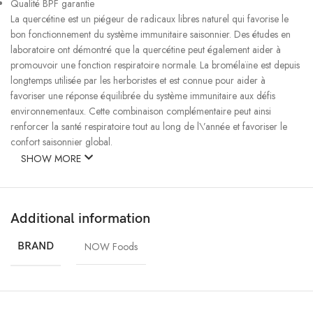
Qualité BPF garantie
La quercétine est un piégeur de radicaux libres naturel qui favorise le
bon fonctionnement du système immunitaire saisonnier. Des études en
laboratoire ont démontré que la quercétine peut également aider à
promouvoir une fonction respiratoire normale. La bromélaïne est depuis
longtemps utilisée par les herboristes et est connue pour aider à
favoriser une réponse équilibrée du système immunitaire aux défis
environnementaux. Cette combinaison complémentaire peut ainsi
renforcer la santé respiratoire tout au long de l\’année et favoriser le
confort saisonnier global.
SHOW MORE
Usage suggéré
Prenez 2 capsules 20 minutes avant les repas, deux fois par jour. Les
Additional information
personnes à l\’estomac sensible peuvent préférer prendre les capsules
au moment du repas.
BRAND
NOW Foods
Autres ingrédients
Farine de riz, hypromellose (capsule de cellulose), cellulose