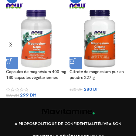
Capsules de magnésium 400 mg
Citrate de magnesium pur en
M
180 capsules végétariennes
poudre 227 g
m
v
280
DH
320
DH
299
DH
350
DH
7
A PROPOS
POLITIQUE DE CONFIDENTIALITÉ
LIVRAISON