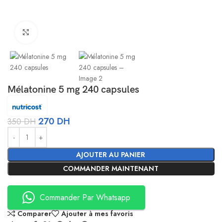
Agrandir
Mélatonine 5 mg 240 capsules
270
DH
350
DH
Alternative:
AJOUTER AU PANIER
COMMANDER MAINTENANT
Commander Par Whatsapp
Comparer
Ajouter à mes favoris