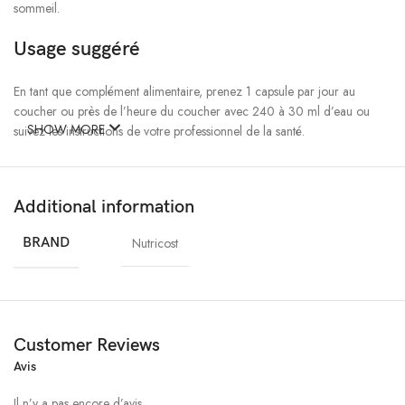
sommeil.
Usage suggéré
En tant que complément alimentaire, prenez 1 capsule par jour au
coucher ou près de l’heure du coucher avec 240 à 30 ml d’eau ou
SHOW MORE
suivez les instructions de votre professionnel de la santé.
Additional information
BRAND
Nutricost
Customer Reviews
Avis
Il n’y a pas encore d’avis.