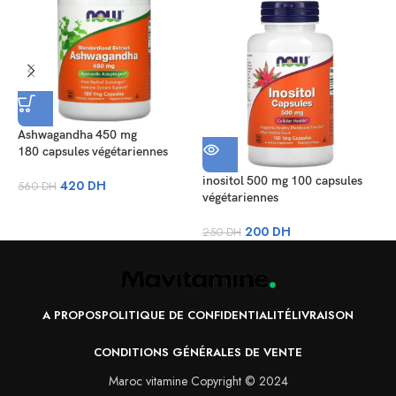
Ashwagandha 450 mg
M
180 capsules végétariennes
S
v
inositol 500 mg 100 capsules
420
DH
560
DH
végétariennes
5
200
DH
250
DH
A PROPOS
POLITIQUE DE CONFIDENTIALITÉ
LIVRAISON
CONDITIONS GÉNÉRALES DE VENTE
Maroc vitamine Copyright © 2024