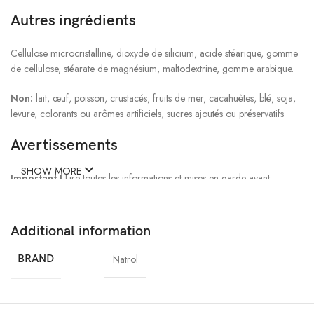
Autres ingrédients
Cellulose microcristalline, dioxyde de silicium, acide stéarique, gomme
de cellulose, stéarate de magnésium, maltodextrine, gomme arabique.
Non:
lait, œuf, poisson, crustacés, fruits de mer, cacahuètes, blé, soja,
levure, colorants ou arômes artificiels, sucres ajoutés ou préservatifs
Avertissements
SHOW MORE
Important !
Lire toutes les informations et mises en garde avant
utilisation.
Ne convient pas aux personnes de moins de 18 ans. Ne pas utiliser si
Additional information
vous êtes enceinte ou si vous allaitez. Consultez un médecin ou un
professionnel de santé qualifié avant d\’utiliser ce produit si vous
BRAND
Natrol
souffrez ou avez des antécédents familiaux de cancer du sein, de
cancer de la prostate, d\’hypertrophie de la prostate, de maladies
cardiaques, de faible quantité de bon cholestérol (HDL) ou si vous