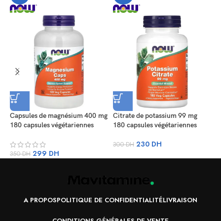
Capsules de magnésium 400 mg
Citrate de potassium 99 mg
M
180 capsules végétariennes
180 capsules végétariennes
m
v
230
DH
300
DH
299
DH
350
DH
7
A PROPOS
POLITIQUE DE CONFIDENTIALITÉ
LIVRAISON
CONDITIONS GÉNÉRALES DE VENTE