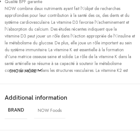
Qualité BPF garantie
NOW combine deux nutriments ayant fait l\’objet de recherches
approfondies pour leur contribution à la santé des os, des dents et du
système cardiovasculaire. La vitamine D3 favorise l\’acheminement et
l\’absorption du calcium. Des études récentes indiquent que la
vitamine D3 peut jouer un rôle dans l\’action appropriée de l\’insuline et
le métabolisme du glucose. De plus, elle joue un rôle important au sein
du système immunitaire. La vitamine K est essentielle à la formation
d\’une matrice osseuse saine et solide. Le rôle de la vitamine K dans la
santé artérielle se résume à sa capacité à soutenir le métabolisme
correct du calcium dans les structures vasculaires. La vitamine K2 est
SHOW MORE
une forme facilement active et biologiquement disponible de vitamine K.
Usage suggéré
Additional information
Prenez 1 capsule 1 à 2 fois par jour au cours d\’un repas.
BRAND
NOW Foods
Autres ingrédients
Farine de riz, hypromellose (capsule de cellulose), palmitate