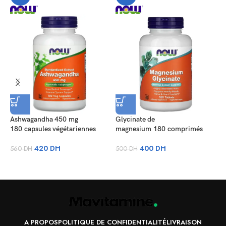
Ashwagandha 450 mg
Glycinate de
180 capsules végétariennes
magnesium 180 comprimés
H
420
DH
400
DH
560
DH
500
DH
1
8
A PROPOS
POLITIQUE DE CONFIDENTIALITÉ
LIVRAISON