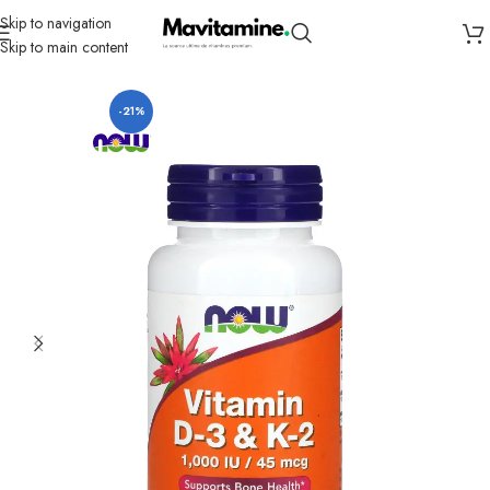
Skip to navigation
Skip to main content
Accueil
Compléments
Vitamines
Vitamine D
-21%